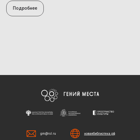
Подробнее
gm@rsl.ru
новаябиблиотека.рф