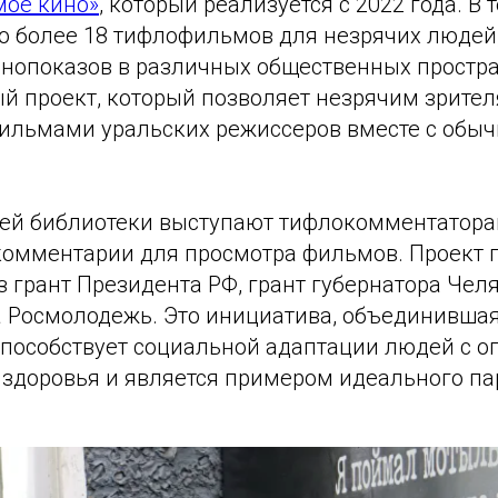
мое кино»
, который реализуется с 2022 года. В 
о более 18 тифлофильмов для незрячих людей,
инопоказов в различных общественных простра
й проект, который позволяет незрячим зрите
ильмами уральских режиссеров вместе с обы
ей библиотеки выступают тифлокомментатора
комментарии для просмотра фильмов. Проект 
 грант Президента РФ, грант губернатора Чел
а Росмолодежь. Это инициатива, объединившая
способствует социальной адаптации людей с 
здоровья и является примером идеального па