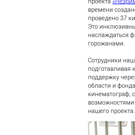
проекта
«Незри
времени создан
проведено 37 к
Это инклюзивны
наслаждаться ф
горожанами.
Сотрудники наш
подготавливая 
поддержку через
области и фонд
кинематограф, 
возможностями 
нашего проекта.