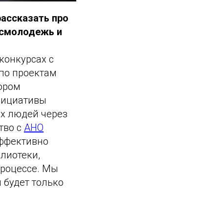
рассказать про
осмолодежь и
конкурсах с
 по проектам
ором
нициативы
х людей через
тво с
АНО
ффективно
лиотеки,
процессе. Мы
 будет только