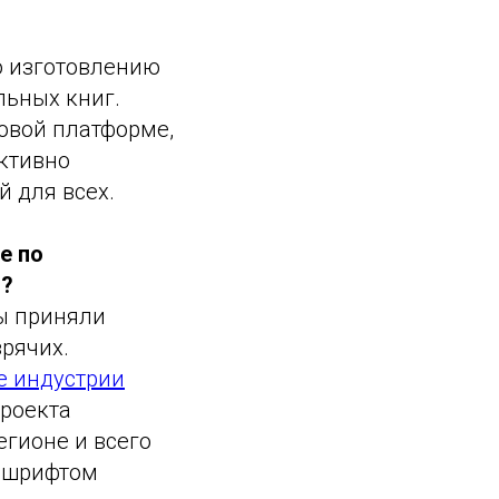
о изготовлению
льных книг.
овой платформе,
ктивно
й для всех.
е по
ь?
мы приняли
зрячих.
е индустрии
проекта
егионе и всего
ы шрифтом