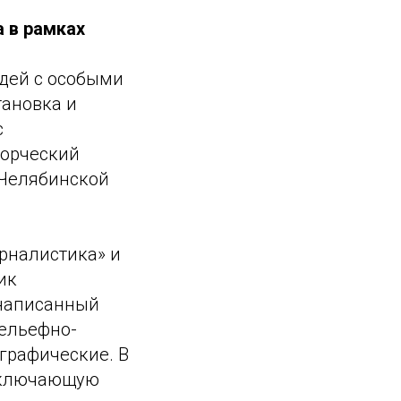
 в рамках
юдей с особыми
тановка и
с
ворческий
 Челябинской
рналистика» и
ик
 написанный
ельефно-
графические. В
 включающую