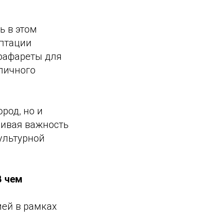
ь в этом
аптации
трафареты для
уличного
род, но и
кивая важность
ультурной
В чем
ией в рамках