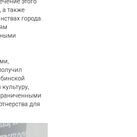
течение этого
 а также
нствах города.
лям
чными
ми,
получил
ябинской
 культуру,
ограниченными
ртнерства для