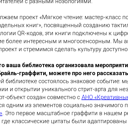
итателей с разными нозологиями.
лжаем проект «Мягкое чтение: мастер-класс п
одельных книг», посвященный созданию такти
ологии QR-кодов, эти книги подключены к цифр
ние более интересным и многосенсорным. Мы а
проект и стремимся сделать культуру доступно
то ваша библиотека организовала мероприяти
райль-граффити, можете про него рассказат
ей библиотеке состоялось знаковое событие: 
нии и открытии уникального стрит-арта для не
т-объект создан совместно с
АНО «Креативны
ся одним из элементов социально значимого 
»
. Это первое масштабное граффити в нашем р
и, где классические цитаты были адаптирован