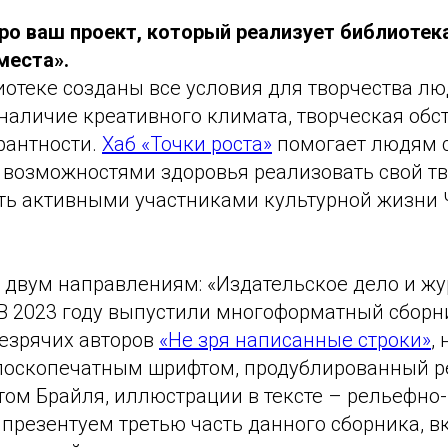
ро ваш проект, который реализует библиотека
места».
иотеке созданы все условия для творчества л
наличие креативного климата, творческая обс
рантности.
Хаб «Точки роста»
помогает людям 
возможностями здоровья реализовать свой т
ать активными участниками культурной жизни
 двум направлениям: «Издательское дело и жу
 В 2023 году выпустили многоформатный сборн
езрячих авторов
«Не зря написанные строки»
,
оскопечатным шрифтом, продублированный р
ом Брайля, иллюстрации в тексте – рельефно-
а презентуем третью часть данного сборника,