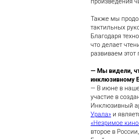
произведения ч
Также мы продо
тактильных рук
Благодаря техн
что делает чте
развиваем этот 
— Мы видели, ч
инклюзивному Б
— В июне в наш
участие в созда
Инклюзивный ар
Урала»
и являет
«Незримое кино
второе в Росси