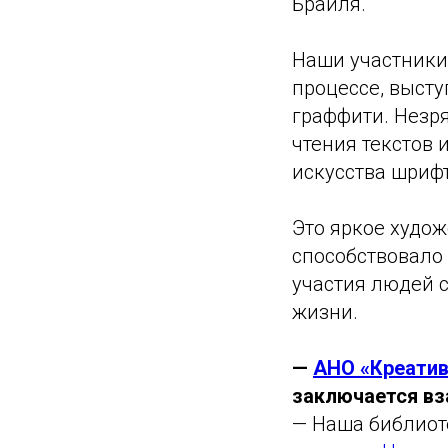
Брайля.
Наши участники
процессе, высту
граффити. Незря
чтения текстов 
искусства шриф
Это яркое худож
способствовало
участия людей 
жизни.
—
АНО
«Креатив
заключается в
— Наша библиот