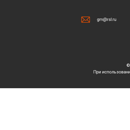
gm@rsl.ru
©
При использовани