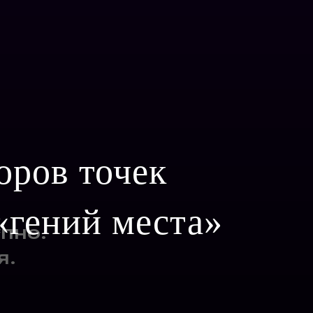
оров точек
«гений места»