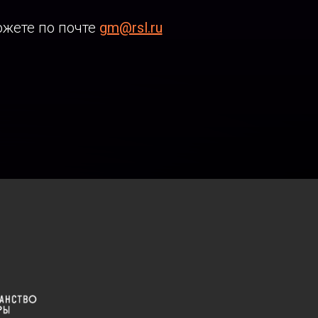
ожете по почте
gm@rsl.ru