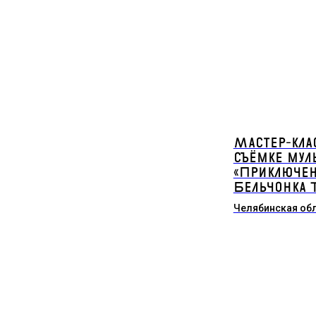
Мастер-кла
съёмке мул
«Приключе
Бельчонка 
Челябинская об