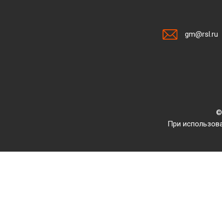
gm@rsl.ru
©
При использова