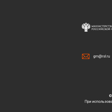
gm@rsl.ru
©
При использова