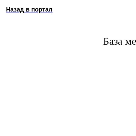
Назад в портал
База м