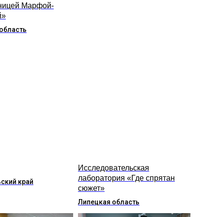
ницей Марфой-
й»
область
Исследовательская
лаборатория «Где спрятан
ский край
сюжет»
Липецкая область