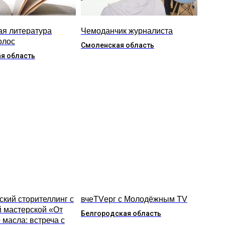
ая литература
Чемоданчик журналиста
олос
Смоленская область
я область
ский сторителлинг с
вчеTVерг с Молодёжным TV
й мастерской «От
Белгородская область
 масла: встреча с