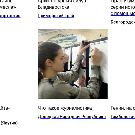
«Тайны
Архитектурный силуэт
Практикум
емесла»
Владивостока
серии ист
с помощью
кортостан
Приморский край
Белгородск
йта-
Что такое журналистика
Гении, на 
Донецкая Народная Республика
Тамбовская
 (Якутия)