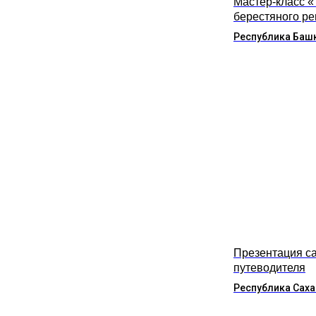
Мастер-класс 
берестяного р
Республика Баш
Презентация са
путеводителя
Республика Саха