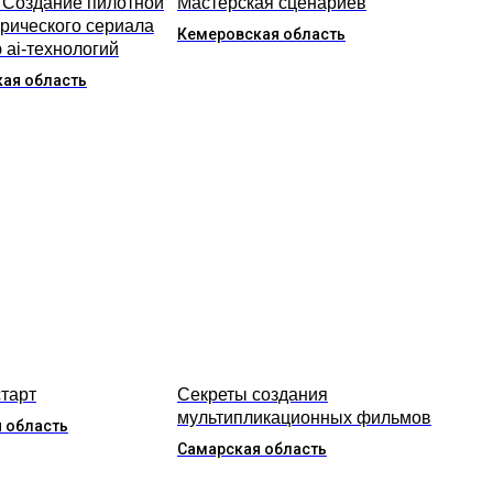
 Создание пилотной
Мастерская сценариев
орического сериала
Кемеровская область
 ai-технологий
ая область
старт
Секреты создания
мультипликационных фильмов
 область
Самарская область