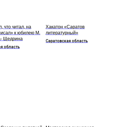
, что читал, на
Хакатон «Саратов
писал» к юбилею М.
литературный»
- Щедрина
Саратовская область
я область