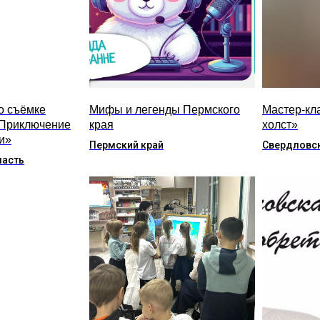
о съёмке
Мифы и легенды Пермского
Мастер-кла
Приключение
края
холст»
и»
Пермский край
Свердловск
ласть