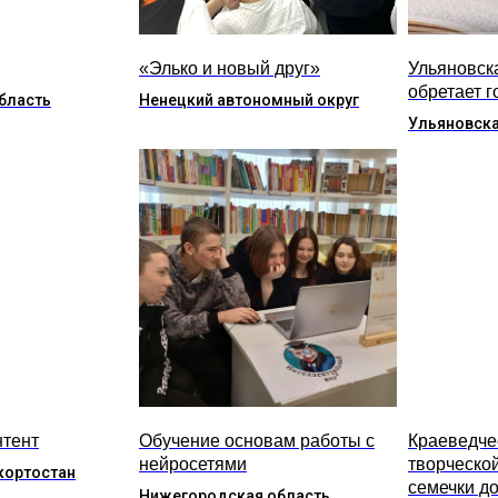
«Элько и новый друг»
Ульяновск
обретает г
бласть
Ненецкий автономный округ
Ульяновска
нтент
Обучение основам работы с
Краеведче
нейросетями
творческо
кортостан
семечки до
Нижегородская область