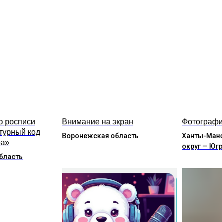
о росписи
Внимание на экран
Фотографи
турный код
Воронежская область
Ханты-Ман
ра»
округ — Юг
бласть