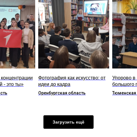
 концентрации
Фотография как искусство: от
Упорово в 
 - это ты»
идеи до кадра
большого 
асть
Оренбургская область
Тюменская
Загрузить ещё