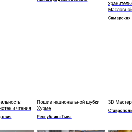
хранитель
Масловно
Самарская 
альность:
Пошив национальной шубки
3D Мастер
иотек и чтения
Хурме
Ставрополь
довия
Республика Тыва