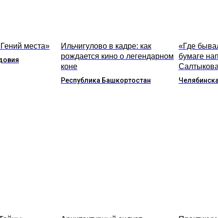
«Гений места»
Ильчигулово в кадре: как
«Где бывал
рождается кино о легендарном
бумаге на
довия
коне
Салтыкова
Республика Башкортостан
Челябинска