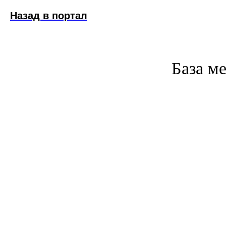
Назад в портал
База м