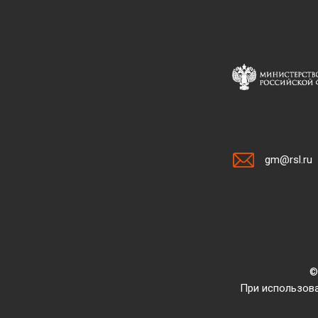
gm@rsl.ru
©
При использова