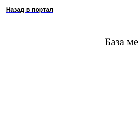
Назад в портал
База м