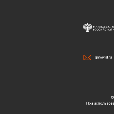
gm@rsl.ru
©
При использова