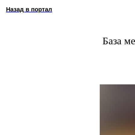
Назад в портал
База м