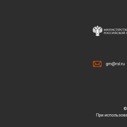
gm@rsl.ru
©
При использова