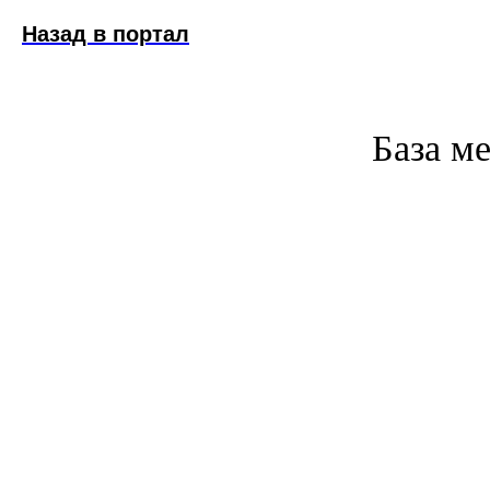
Назад в портал
База м