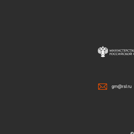
gm@rsl.ru
©