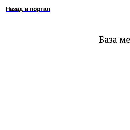
Назад в портал
База м