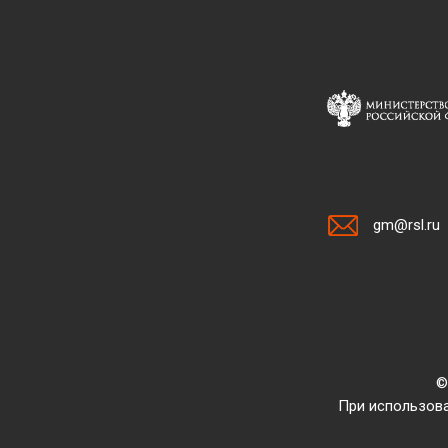
gm@rsl.ru
©
При использова