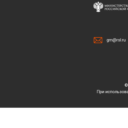
gm@rsl.ru
©
При использова