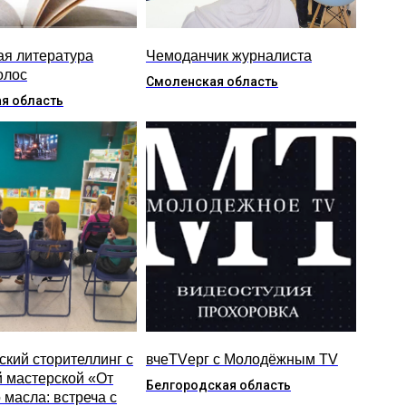
ая литература
Чемоданчик журналиста
олос
Смоленская область
я область
ский сторителлинг с
вчеTVерг с Молодёжным TV
й мастерской «От
Белгородская область
 масла: встреча с