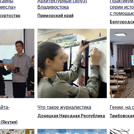
«Тайны
Архитектурный силуэт
Практикум
емесла»
Владивостока
серии ист
с помощью
кортостан
Приморский край
Белгородск
йта-
Что такое журналистика
Гении, на 
Донецкая Народная Республика
Тамбовская
 (Якутия)