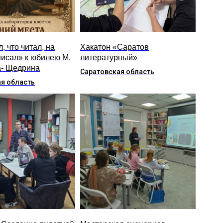
, что читал, на
Хакатон «Саратов
писал» к юбилею М.
литературный»
- Щедрина
Саратовская область
я область