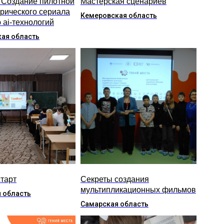
 Создание пилотной
Мастерская сценариев
орического сериала
Кемеровская область
 ai-технологий
ая область
старт
Секреты создания
мультипликационных фильмов
 область
Самарская область