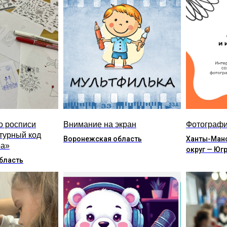
о росписи
Внимание на экран
Фотографи
турный код
Воронежская область
Ханты-Ман
ра»
округ — Юг
бласть