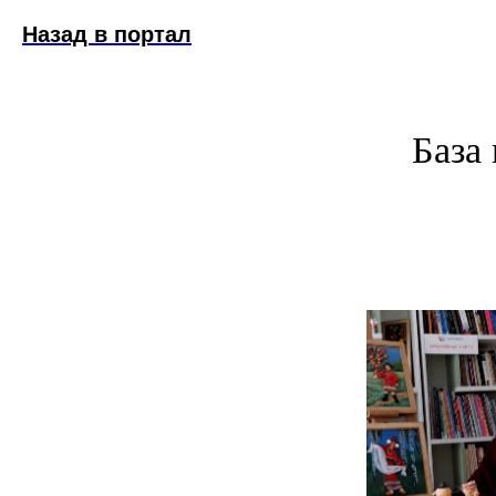
Назад в портал
База