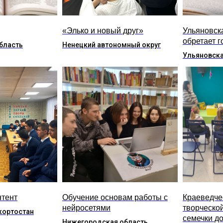
«Элько и новый друг»
Ульяновск
обретает г
бласть
Ненецкий автономный округ
Ульяновска
нтент
Обучение основам работы с
Краеведче
нейросетями
творческо
кортостан
семечки до
Нижегородская область