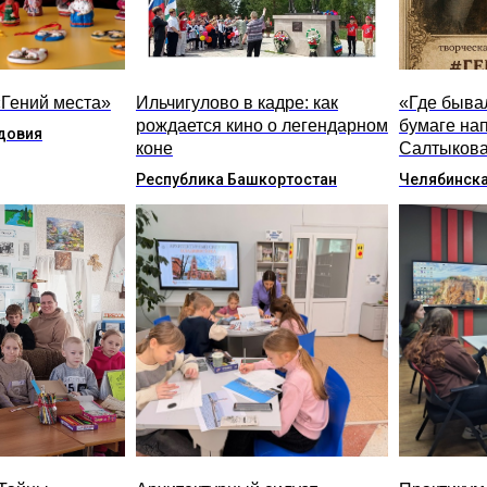
«Гений места»
Ильчигулово в кадре: как
«Где бывал
рождается кино о легендарном
бумаге на
довия
коне
Салтыкова
Республика Башкортостан
Челябинска