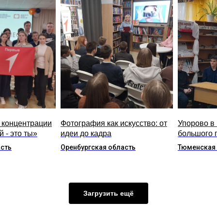
 концентрации
Фотография как искусство: от
Упорово в 
 - это ты»
идеи до кадра
большого 
асть
Оренбургская область
Тюменская
Загрузить ещё