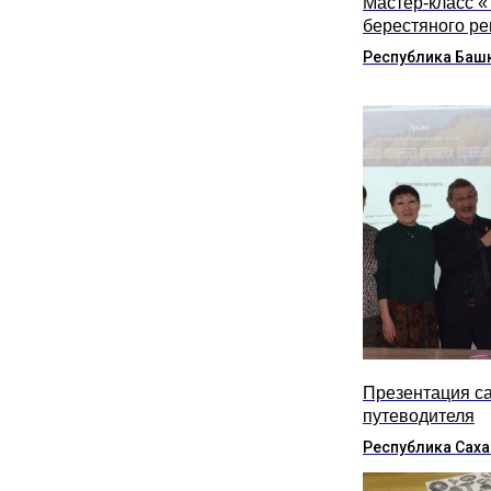
Мастер-класс 
берестяного р
Республика Баш
Презентация са
путеводителя
Республика Саха