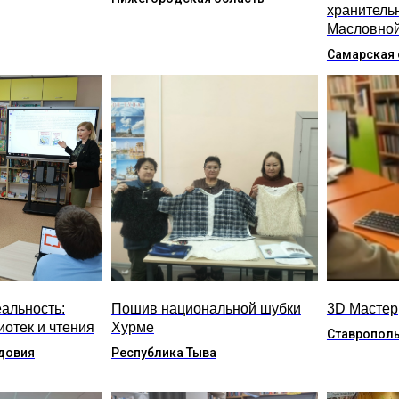
хранитель
Масловно
Самарская 
альность:
Пошив национальной шубки
3D Мастер
иотек и чтения
Хурме
Ставрополь
довия
Республика Тыва