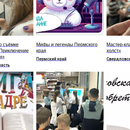
о съёмке
Мифы и легенды Пермского
Мастер-кла
Приключение
края
холст»
и»
Пермский край
Свердловск
ласть