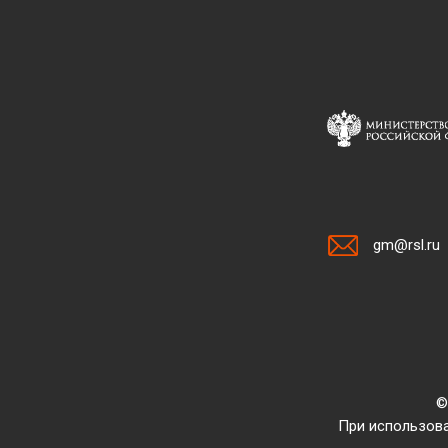
gm@rsl.ru
©
При использова