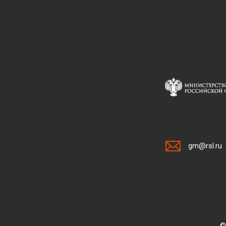
gm@rsl.ru
©