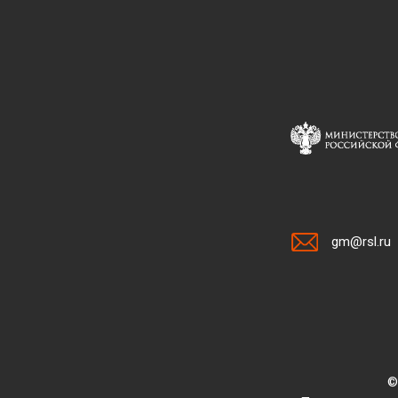
gm@rsl.ru
©