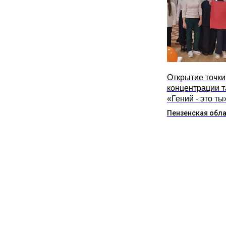
Открытие точки
концентрации 
«Гений - это ты
Пензенская обл