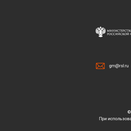
gm@rsl.ru
©
При использова