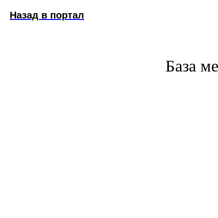
Назад в портал
База м