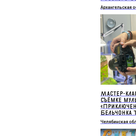
Архангельская о
Мастер-кла
съёмке мул
«Приключе
Бельчонка 
Челябинская об