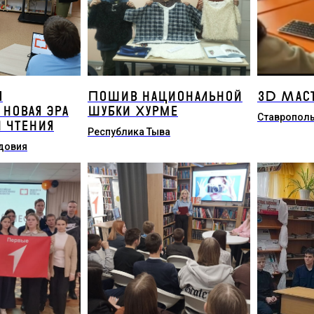
я
Пошив национальной
3D Мас
 новая эра
шубки Хурме
Ставрополь
и чтения
Республика Тыва
довия