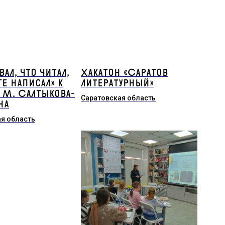
ал, что читал,
Хакатон «Саратов
ге написал» к
литературный»
М. Салтыкова-
Саратовская область
на
я область