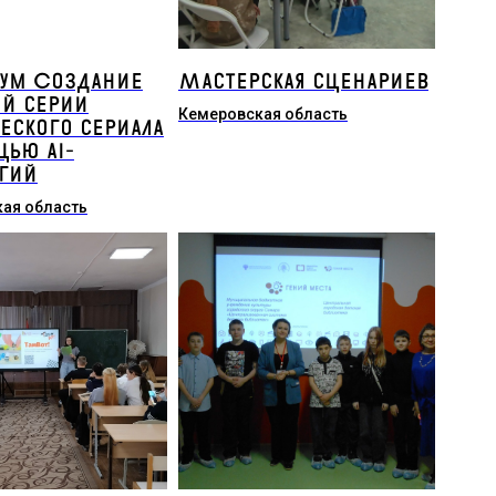
кум Создание
Мастерская сценариев
й серии
Кемеровская область
еского сериала
ью ai-
гий
ая область