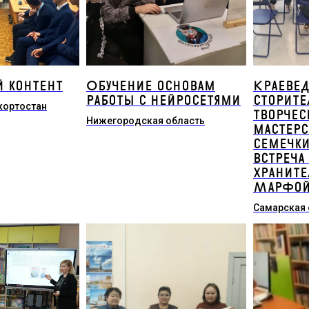
 контент
Обучение основам
Краеве
работы с нейросетями
сторите
кортостан
творчес
Нижегородская область
мастерс
семечки
встреча
хранит
Марфой
Самарская 