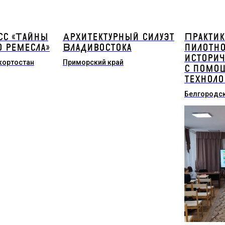
сс «Тайны
Архитектурный силуэт
Практи
о ремесла»
Владивостока
пилотно
историч
кортостан
Приморский край
с помощ
техноло
Белгородск