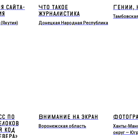
я сайта-
Что такое
Гении, 
ля
журналистика
Тамбовская
 (Якутия)
Донецкая Народная Республика
сс по
Внимание на экран
Фотогр
елоков
Воронежская область
Ханты-Ман
й код
округ — Юг
евера»