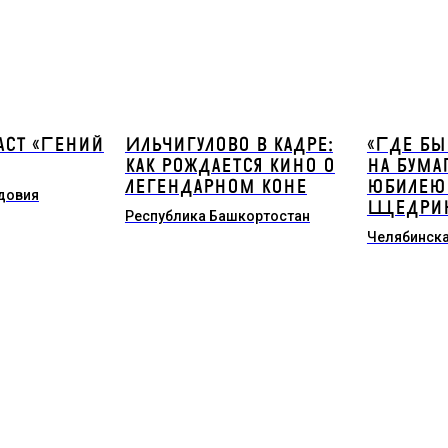
ст «Гений
Ильчигулово в кадре:
«Где быв
как рождается кино о
на бума
легендарном коне
юбилею 
довия
Щедри
Республика Башкортостан
Челябинска