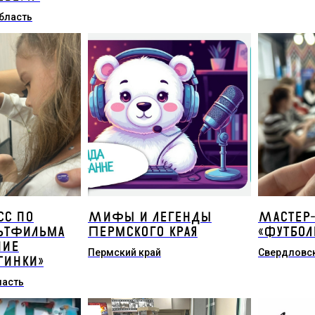
бласть
сс по
Мифы и легенды
Мастер-
ьтфильма
Пермского края
«Футболк
ние
Пермский край
Свердловск
Тинки»
ласть