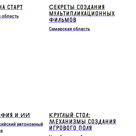
на старт
Секреты создания
мультипликационных
 область
фильмов
Самарская область
афия и ИИ
Круглый стол:
Механизмы создания
сийский автономный
игрового поля
ра