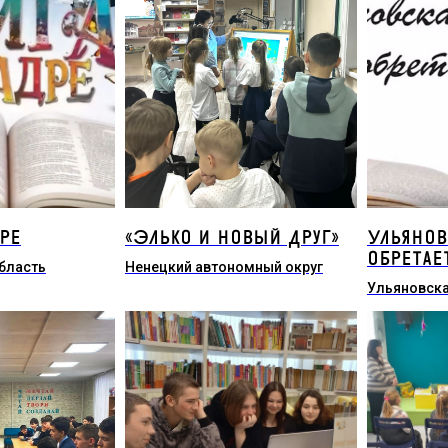
ре
«Элько и новый друг»
Ульянов
обретае
бласть
Ненецкий автономный округ
Ульяновска