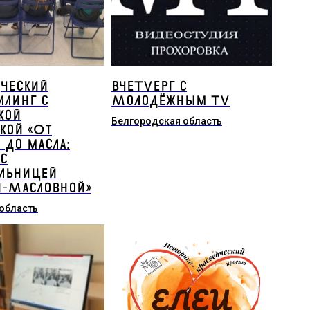
дческий
вчеTVерг с
ллинг с
Молодёжным TV
кой
Белгородская область
кой «От
 до масла:
 с
ельницей
-Масловной»
область