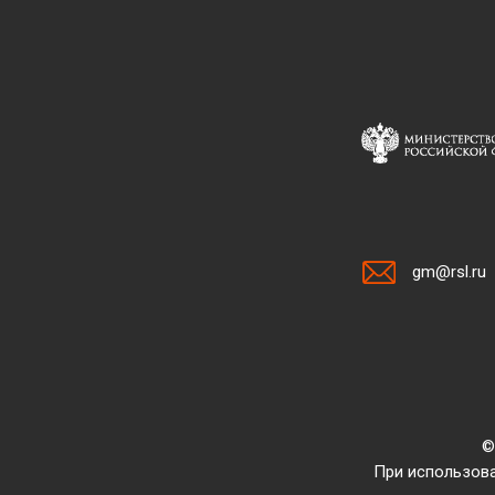
gm@rsl.ru
©
При использова