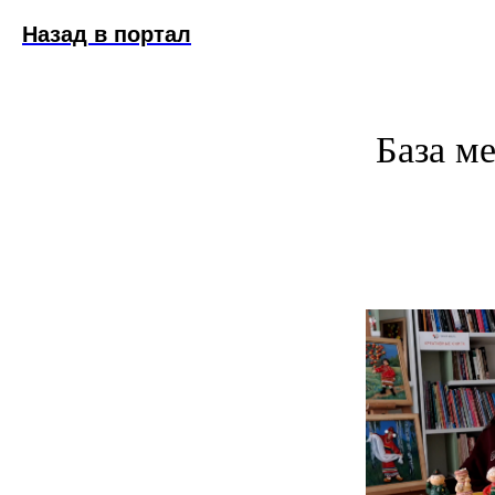
Назад в портал
База м