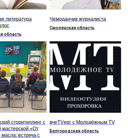
ая литература
Чемоданчик журналиста
олос
Смоленская область
я область
ский сторителлинг с
вчеTVерг с Молодёжным TV
й мастерской «От
Белгородская область
 масла: встреча с