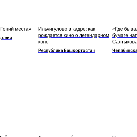
«Гений места»
Ильчигулово в кадре: как
«Где бывал
рождается кино о легендарном
бумаге на
довия
коне
Салтыкова
Республика Башкортостан
Челябинска