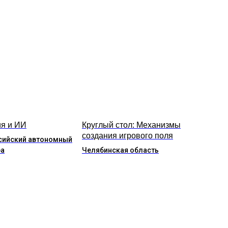
я и ИИ
Круглый стол: Механизмы
создания игрового поля
сийский автономный
ра
Челябинская область