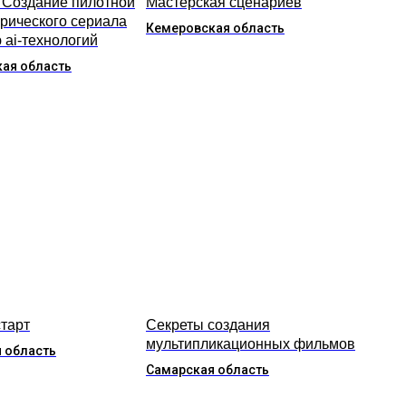
 Создание пилотной
Мастерская сценариев
орического сериала
Кемеровская область
 ai-технологий
ая область
старт
Секреты создания
мультипликационных фильмов
 область
Самарская область