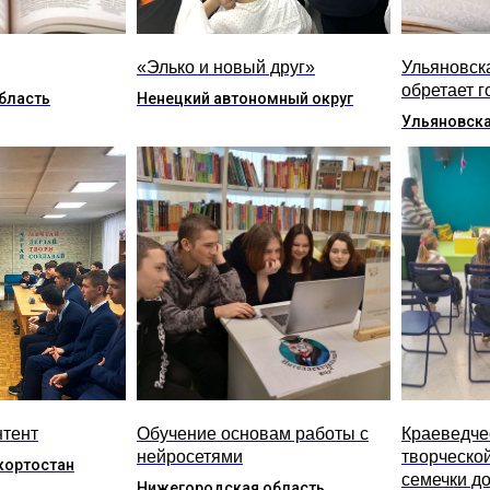
«Элько и новый друг»
Ульяновск
обретает г
бласть
Ненецкий автономный округ
Ульяновска
нтент
Обучение основам работы с
Краеведче
нейросетями
творческо
кортостан
семечки до
Нижегородская область