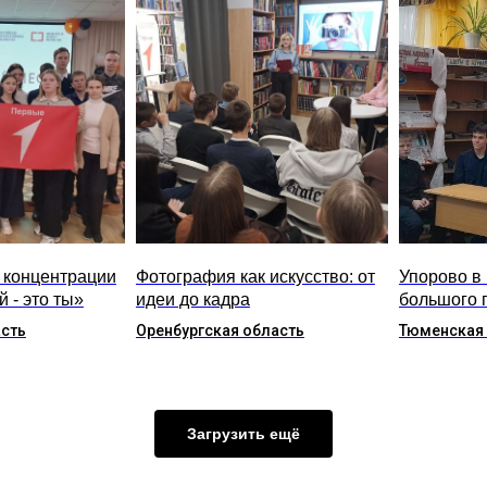
 концентрации
Фотография как искусство: от
Упорово в 
 - это ты»
идеи до кадра
большого 
асть
Оренбургская область
Тюменская
Загрузить ещё