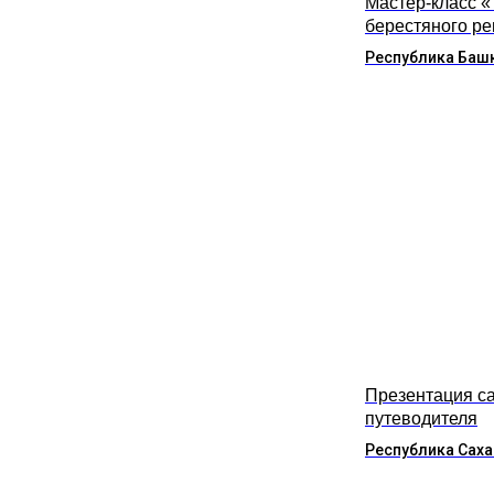
Мастер-класс 
берестяного р
Республика Баш
Презентация са
путеводителя
Республика Саха