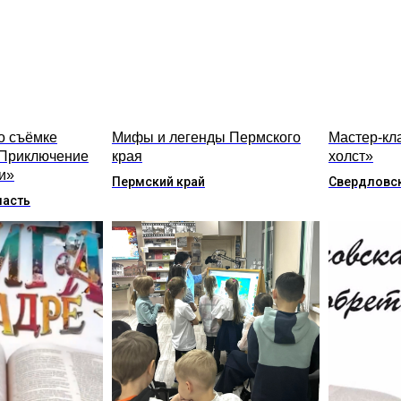
о съёмке
Мифы и легенды Пермского
Мастер-кла
Приключение
края
холст»
и»
Пермский край
Свердловск
ласть