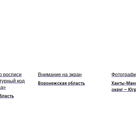
о росписи
Внимание на экран
Фотографи
турный код
Воронежская область
Ханты-Ман
ра»
округ — Юг
бласть