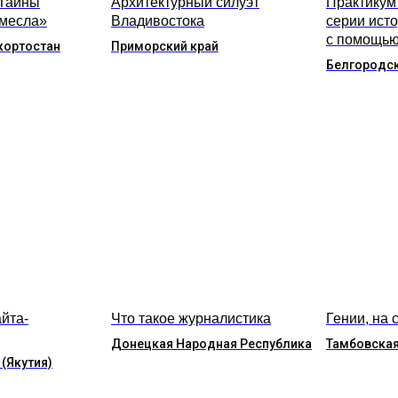
«Тайны
Архитектурный силуэт
Практикум
емесла»
Владивостока
серии ист
с помощью
кортостан
Приморский край
Белгородск
йта-
Что такое журналистика
Гении, на 
Донецкая Народная Республика
Тамбовская
 (Якутия)