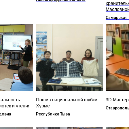
хранитель
Масловно
Самарская 
альность:
Пошив национальной шубки
3D Мастер
иотек и чтения
Хурме
Ставрополь
довия
Республика Тыва