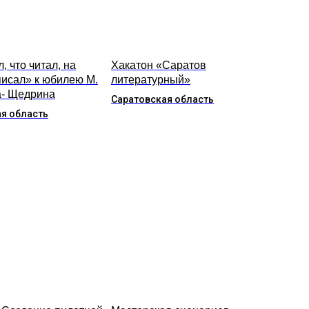
, что читал, на
Хакатон «Саратов
писал» к юбилею М.
литературный»
- Щедрина
Саратовская область
я область