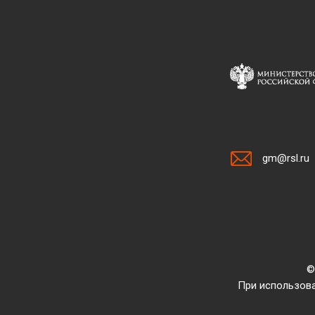
gm@rsl.ru
©
При использова