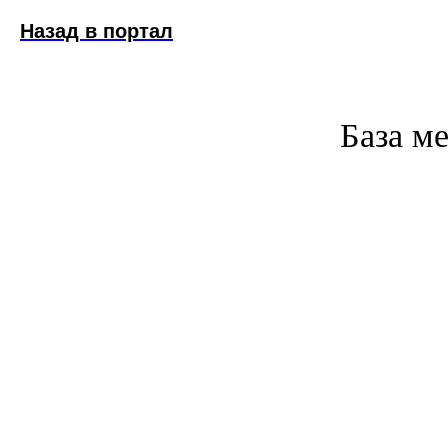
Назад в портал
База м