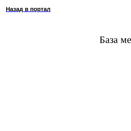
Назад в портал
База м