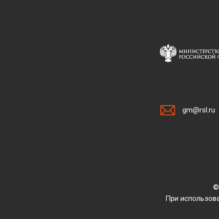
gm@rsl.ru
©
При использова