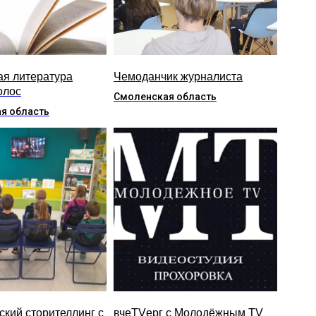
ая литература
Чемоданчик журналиста
олос
Смоленская область
я область
ский сторителлинг с
вчеTVерг с Молодёжным TV