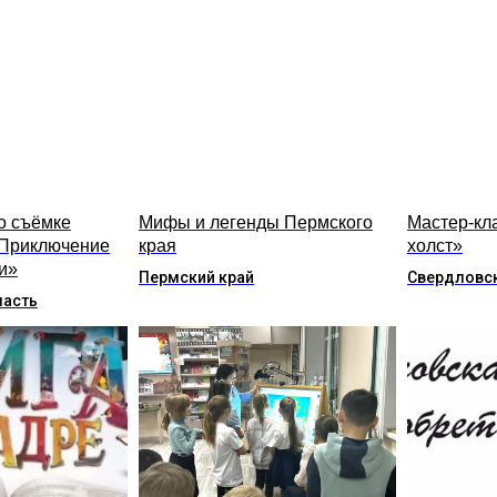
о съёмке
Мифы и легенды Пермского
Мастер-кла
Приключение
края
холст»
и»
Пермский край
Свердловск
ласть