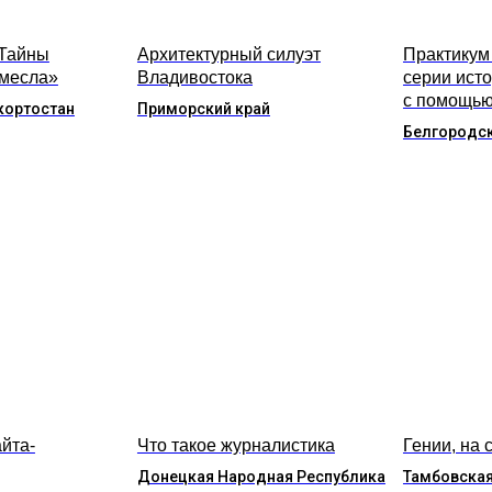
«Тайны
Архитектурный силуэт
Практикум
емесла»
Владивостока
серии ист
с помощью
кортостан
Приморский край
Белгородск
йта-
Что такое журналистика
Гении, на 
Донецкая Народная Республика
Тамбовская