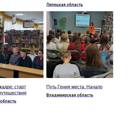
Липецкая область
кадре: старт
Путь Гения места. Начало
путешествия
Владимирская область
 область