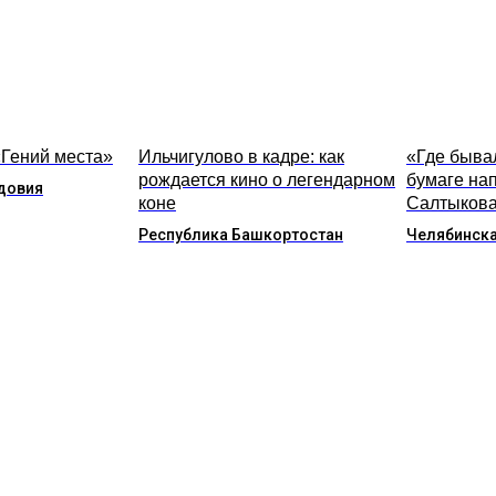
«Гений места»
Ильчигулово в кадре: как
«Где бывал
рождается кино о легендарном
бумаге на
довия
коне
Салтыкова
Республика Башкортостан
Челябинска