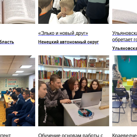
«Элько и новый друг»
Ульяновск
обретает г
бласть
Ненецкий автономный округ
Ульяновска
нтент
Обучение основам работы с
Краеведче