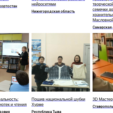
нейросетями
творческо
кортостан
семечки до
Нижегородская область
хранитель
Масловно
Самарская 
альность:
Пошив национальной шубки
3D Мастер
иотек и чтения
Хурме
Ставрополь
довия
Республика Тыва