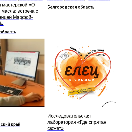
й мастерской «От
Белгородская область
 масла: встреча с
ницей Марфой-
й»
область
Исследовательская
лаборатория «Где спрятан
ский край
сюжет»