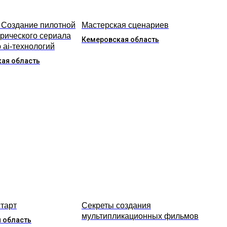
 Создание пилотной
Мастерская сценариев
орического сериала
Кемеровская область
 ai-технологий
ая область
старт
Секреты создания
мультипликационных фильмов
 область