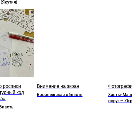
 (Якутия)
о росписи
Внимание на экран
Фотографи
турный код
Воронежская область
Ханты-Ман
ра»
округ — Юг
бласть