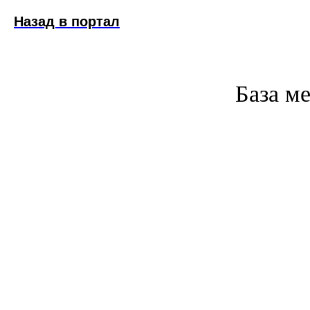
Назад в портал
База м