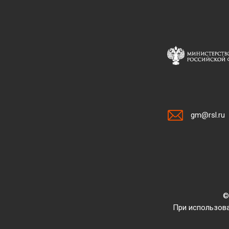
gm@rsl.ru
©
При использова